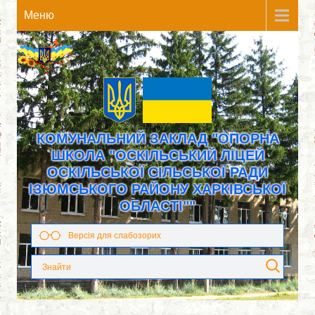
Meню
КОМУНАЛЬНИЙ ЗАКЛАД "ОПОРНА
ШКОЛА "ОСКІЛЬСЬКИЙ ЛІЦЕЙ
ОСКІЛЬСЬКОЇ СІЛЬСЬКОЇ РАДИ
ІЗЮМСЬКОГО РАЙОНУ ХАРКІВСЬКОЇ
ОБЛАСТІ""
Версія для слабозорих