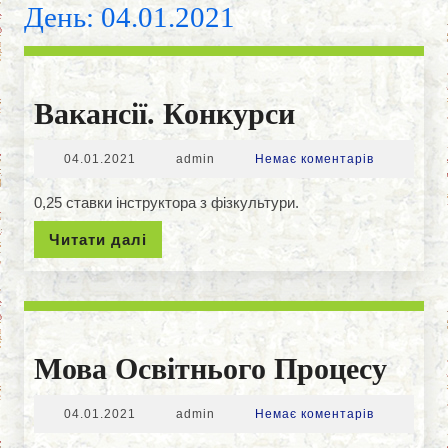
День:
04.01.2021
Вакансії.
Вакансії. Конкурси
Конкурси
04.01.2021
admin
04.01.2021
admin
Немає коментарів
0,25 ставки інструктора з фізкультури.
Читати
Читати далі
далі
Мов
Мова Освітнього Процесу
Осві
04.01.2021
admin
04.01.2021
admin
Немає коментарів
Про