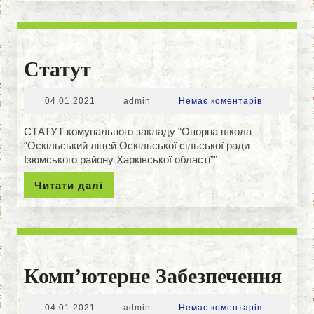
Статут
Статут
04.01.2021
admin
04.01.2021
admin
Немає коментарів
СТАТУТ комунального закладу “Опорна школа
“Оскільський ліцей Оскільської сільської ради
Ізюмського району Харківської області””
Читати
Читати далі
далі
Ко
Комп’ютерне Забезпечення
Заб
04.01.2021
admin
04.01.2021
admin
Немає коментарів