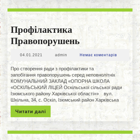
Профілактика
Профілактик
Правопорушень
Правопоруше
04.01.2021
admin
04.01.2021
admin
Немає коментарів
Про створення ради з профілактики та
запобігання правопорушень серед неповнолітніх
КОМУНАЛЬНИЙ ЗАКЛАД «ОПОРНА ШКОЛА
«ОСКІЛЬСЬКИЙ ЛІЦЕЙ Оскільської сільської ради
Ізюмського району Харківської області»» вул.
Шкільна, 34, с. Оскіл, Ізюмський район Харківська
Читати
Читати далі
далі