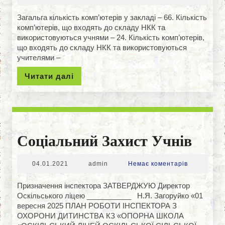
Загальга кількість комп’ютерів у закладі – 66. Кількість
комп’ютерів, що входять до складу НКК та
використовуються учнями – 24. Кількість комп’ютерів,
що входять до складу НКК та використовуються
учителями –
Читати
Читати далі
далі
Соці
Соціальний Захист Учнів
Захи
04.01.2021
admin
04.01.2021
admin
Немає коментарів
Учні
Призначення інспектора ЗАТВЕРДЖУЮ Директор
Оскільського ліцею ___________ Н.Я. Загоруйко «01
вересня 2025 ПЛАН РОБОТИ ІНСПЕКТОРА З
ОХОРОНИ ДИТИНСТВА КЗ «ОПОРНА ШКОЛА