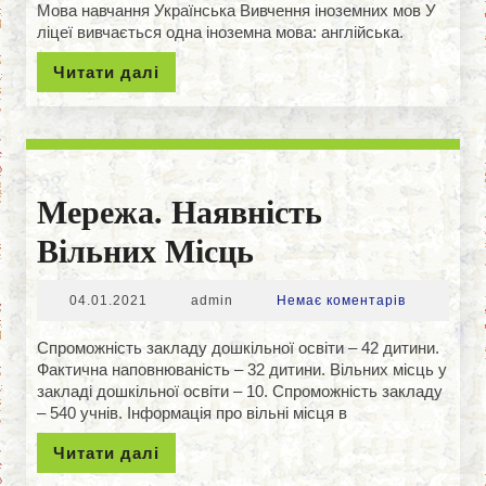
Мова навчання Українська Вивчення іноземних мов У
ліцеї вивчається одна іноземна мова: англійська.
Читати
Читати далі
далі
Мережа. Наявність
Мережа.
Вільних Місць
Наявність
04.01.2021
admin
04.01.2021
admin
Немає коментарів
Вільних
Спроможність закладу дошкільної освіти – 42 дитини.
Місць
Фактична наповнюваність – 32 дитини. Вільних місць у
закладі дошкільної освіти – 10. Спроможність закладу
– 540 учнів. Інформація про вільні місця в
Читати
Читати далі
далі