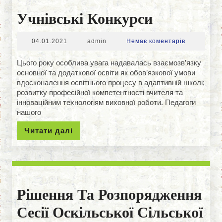
Учнівські
Учнівські Конкурси
Конкурси
04.01.2021
admin
04.01.2021
admin
Немає коментарів
Цього року особлива увага надавалась взаємозв’язку
основної та додаткової освіти як обов’язкової умови
вдосконалення освітнього процесу в адаптивній школі;
розвитку професійної компетентності вчителя та
інноваційним технологіям виховної роботи. Педагоги
нашого
Читати
Читати далі
далі
Рішення Та Розпорядження
Сесії Оскільської Сільської