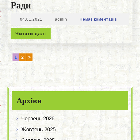
Рішення
Ради
Та
04.01.2021
admin
04.01.2021
admin
Немає коментарів
Розпорядження
Читати
Читати далі
Сесії
далі
Оскільської
Пагінація
1
2
>
Сільської
Сторінка
Сторінка
записів
Ради
Архіви
Червень 2026
Жовтень 2025