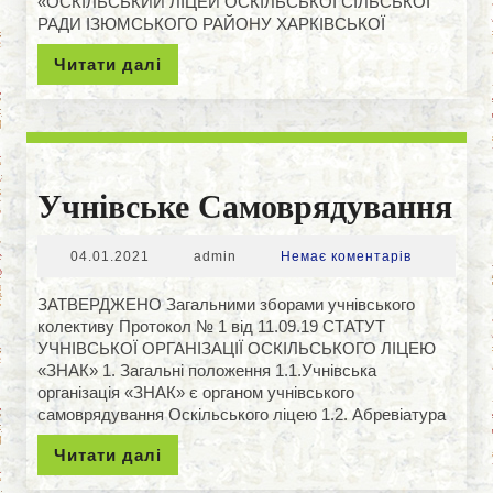
«ОСКІЛЬСЬКИЙ ЛІЦЕЙ ОСКІЛЬСЬКОЇ СІЛЬСЬКОЇ
РАДИ ІЗЮМСЬКОГО РАЙОНУ ХАРКІВСЬКОЇ
Читати
Читати далі
далі
Уч
Учнівське Самоврядування
Са
04.01.2021
admin
04.01.2021
admin
Немає коментарів
ЗАТВЕРДЖЕНО Загальними зборами учнівського
колективу Протокол № 1 від 11.09.19 СТАТУТ
УЧНІВСЬКОЇ ОРГАНІЗАЦІЇ ОСКІЛЬСЬКОГО ЛІЦЕЮ
«ЗНАК» 1. Загальні положення 1.1.Учнівська
організація «ЗНАК» є органом учнівського
самоврядування Оскільського ліцею 1.2. Абревіатура
Читати
Читати далі
далі