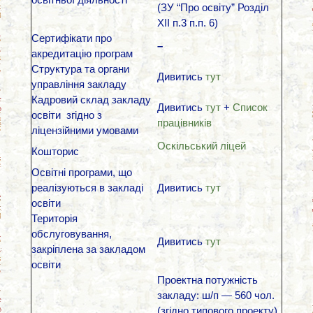
(ЗУ “Про освіту” Розділ
ХІІ п.3 п.п. 6)
Сертифікати про
–
акредитацію програм
Структура та органи
Дивитись
тут
управління закладу
Кадровий склад закладу
Дивитись
тут
+
Список
освіти згідно з
працівників
ліцензійними умовами
Оскільський ліцей
Кошторис
Освітні програми, що
реалізуються в закладі
Дивитись
тут
освіти
Територія
обслуговування,
Дивитись
тут
закріплена за закладом
освіти
Проектна потужність
закладу: ш/п — 560 чол.
(згідно типового проекту),