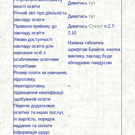
Дивитись
тут
якості освіти
Річний звіт про діяльність
Дивитись
тут
закладу освіти
Правила прийому до
Дивитись
Статут
п.2.7-
закладу освіти
2.10
Умови доступності
Наявна табличка
закладу освіти для
шрифтом Брайля, кнопка
навчання осіб з
виклику, заклад буде
особливими освітніми
обладнано пандусом
потребами
Розмір плати за навчання,
підготовку,
перепідготовку,
–
підвищення кваліфікації
здобувачів освіти
Перелік додаткових
освітніх та інших послуг,
–
їх вартість, порядок
надання та оплати
Інформація щодо