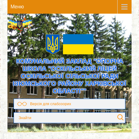
Meню
КОМУНАЛЬНИЙ ЗАКЛАД "ОПОРНА
ШКОЛА "ОСКІЛЬСЬКИЙ ЛІЦЕЙ
ОСКІЛЬСЬКОЇ СІЛЬСЬКОЇ РАДИ
ІЗЮМСЬКОГО РАЙОНУ ХАРКІВСЬКОЇ
ОБЛАСТІ""
Версія для слабозорих