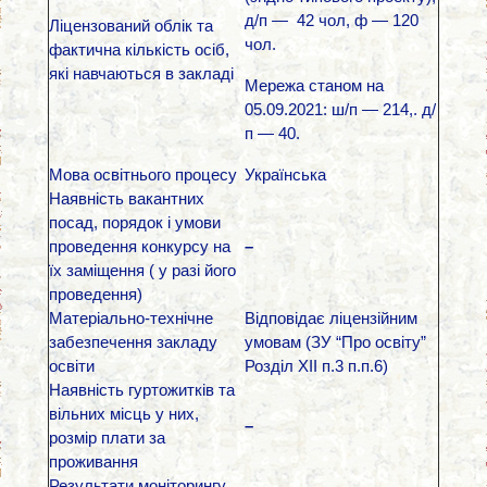
д/п — 42 чол, ф — 120
Ліцензований облік та
чол.
фактична кількість осіб,
які навчаються в закладі
Мережа станом на
05.09.2021: ш/п — 214,. д/
п — 40.
Мова освітнього процесу
Українська
Наявність вакантних
посад, порядок і умови
проведення конкурсу на
–
їх заміщення ( у разі його
проведення)
Матеріально-технічне
Відповідає ліцензійним
забезпечення закладу
умовам (ЗУ “Про освіту”
освіти
Розділ ХІІ п.3 п.п.6)
Наявність гуртожитків та
вільних місць у них,
–
розмір плати за
проживання
Результати моніторингу