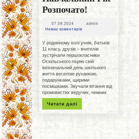
Навчальни
Розпочато!
Рік
07.09.2024
admin
07.09.2024
admin
Розпочато!
Немає коментарів
У родинному колі учнів, батьків
11 класу, друзів – вчителів
зустрічали першокласники
Оскільського ліцею свій
визначальний день шкільного
життя веселою руханкою,
подарунками, щирими
посмішками. Звучали вітання від
промовистих ведучих, чемних
Читати
Читати далі
далі