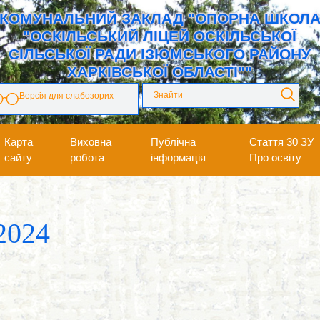
КОМУНАЛЬНИЙ ЗАКЛАД "ОПОРНА ШКОЛ
"ОСКІЛЬСЬКИЙ ЛІЦЕЙ ОСКІЛЬСЬКОЇ
СІЛЬСЬКОЇ РАДИ ІЗЮМСЬКОГО РАЙОНУ
ХАРКІВСЬКОЇ ОБЛАСТІ""
Версія для слабозорих
Карта
Виховна
Публічна
Стаття 30 ЗУ
сайту
робота
інформація
Про освіту
2024