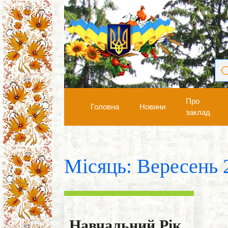
Про
Головна
Новини
заклад
Місяць:
Вересень 
Навчальний Рік