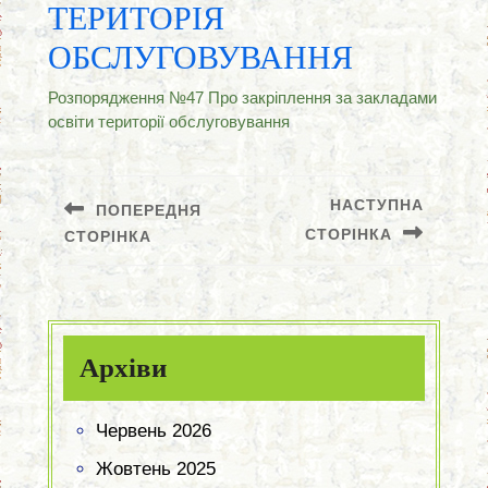
ТЕРИТОРІЯ
ОБСЛУГОВУВАННЯ
Розпорядження №47 Про закріплення за закладами
освіти території обслуговування
Навігація
записів
НАСТУПНА
ПОПЕРЕДНЯ
СТОРІНКА
СТОРІНКА
Попередній
Наступний
запис:
запис:
Архіви
Червень 2026
Жовтень 2025