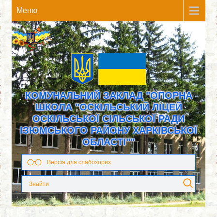
Meню
КОМУНАЛЬНИЙ ЗАКЛАД "ОПОРНА
ШКОЛА "ОСКІЛЬСЬКИЙ ЛІЦЕЙ
ОСКІЛЬСЬКОЇ СІЛЬСЬКОЇ РАДИ
ІЗЮМСЬКОГО РАЙОНУ ХАРКІВСЬКОЇ
ОБЛАСТІ""
Версія для слабозорих