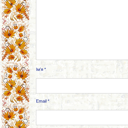
Ім'я
*
Email
*