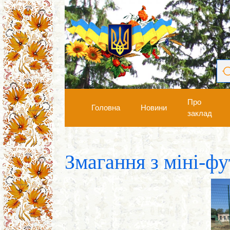
Про
Головна
Новини
заклад
Змагання з міні-ф