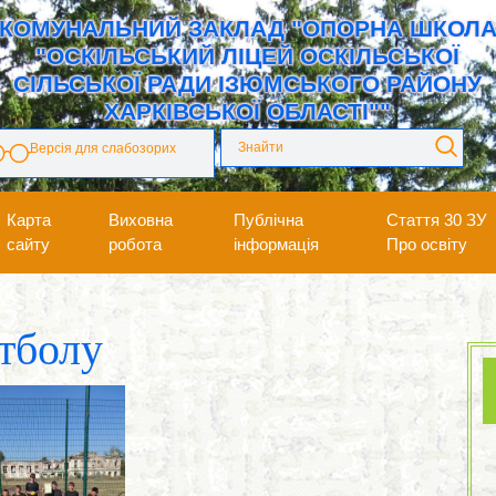
КОМУНАЛЬНИЙ ЗАКЛАД "ОПОРНА ШКОЛ
"ОСКІЛЬСЬКИЙ ЛІЦЕЙ ОСКІЛЬСЬКОЇ
СІЛЬСЬКОЇ РАДИ ІЗЮМСЬКОГО РАЙОНУ
ХАРКІВСЬКОЇ ОБЛАСТІ""
Версія для слабозорих
Карта
Виховна
Публічна
Стаття 30 ЗУ
сайту
робота
інформація
Про освіту
утболу