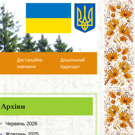
А
Дистанційне
Дошкільний
навчання
підрозділ
Архіви
Червень 2026
Жовтень 2025