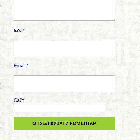
Ім'я
*
Email
*
Сайт