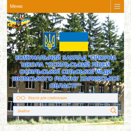
Meню
КОМУНАЛЬНИЙ ЗАКЛАД "ОПОРНА
ШКОЛА "ОСКІЛЬСЬКИЙ ЛІЦЕЙ
ОСКІЛЬСЬКОЇ СІЛЬСЬКОЇ РАДИ
ІЗЮМСЬКОГО РАЙОНУ ХАРКІВСЬКОЇ
ОБЛАСТІ""
Версія для слабозорих