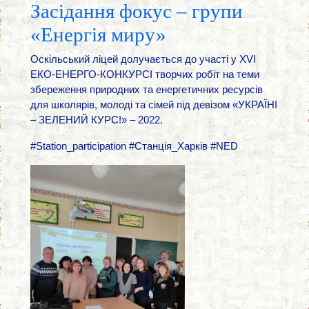
Засідання фокус – групи
«Енергія миру»
Оскільський ліцей долучається до участі у ХVI
ЕКО-ЕНЕРГО-КОНКУРСІ творчих робіт на теми
збереження природних та енергетичних ресурсів
для школярів, молоді та сімей під девізом «УКРАЇНІ
– ЗЕЛЕНИЙ КУРС!» – 2022.
#Station_participation #Станція_Харків #NED