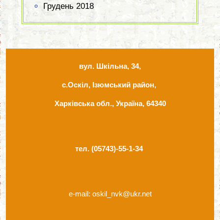
Грудень 2018
вул. Шкільна, 34,
с.Оскіл, Ізюмський район,
Харківська обл., Україна, 64340
тел. (05743)-55-1-34
e-mail: oskil_nvk@ukr.net