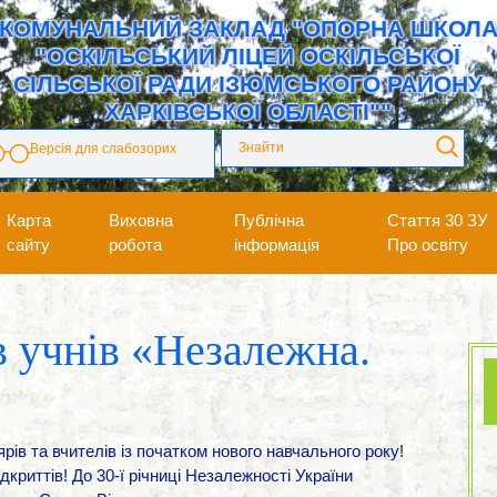
КОМУНАЛЬНИЙ ЗАКЛАД "ОПОРНА ШКОЛ
"ОСКІЛЬСЬКИЙ ЛІЦЕЙ ОСКІЛЬСЬКОЇ
СІЛЬСЬКОЇ РАДИ ІЗЮМСЬКОГО РАЙОНУ
ХАРКІВСЬКОЇ ОБЛАСТІ""
Версія для слабозорих
Карта
Виховна
Публічна
Стаття 30 ЗУ
сайту
робота
інформація
Про освіту
 учнів «Незалежна.
рів та вчителів із початком нового навчального року!
ідкриттів! До 30-ї річниці Незалежності України