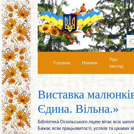
Про
Головна
Новини
заклад
Виставка малюнків
Єдина. Вільна.»
Бібліотека Оскільського ліцею вітає всіх школя
Бажає всім працьовитості, успіхів та цікавих в