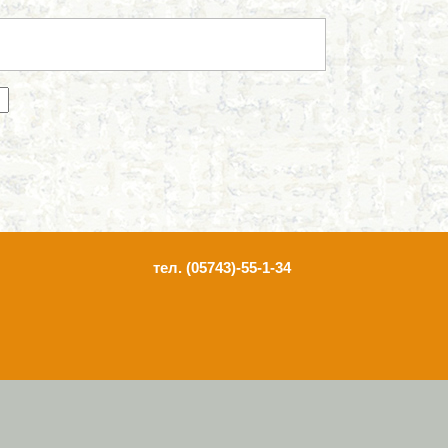
тел. (05743)-55-1-34
"Оскільський ліцей Оскільської сільської ради Ізюмського р