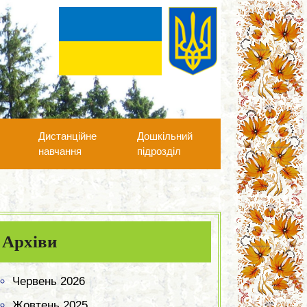
А
Дистанційне
Дошкільний
навчання
підрозділ
Архіви
Червень 2026
Жовтень 2025