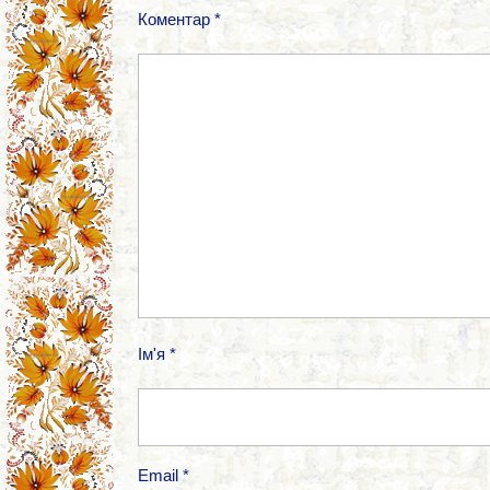
Коментар
*
Ім'я
*
Email
*