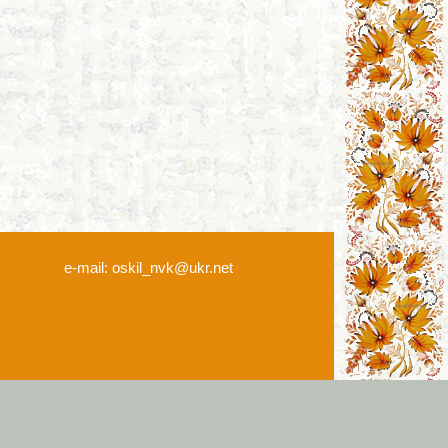
e-mail: oskil_nvk@ukr.net
айону Харківської області"" © 2024