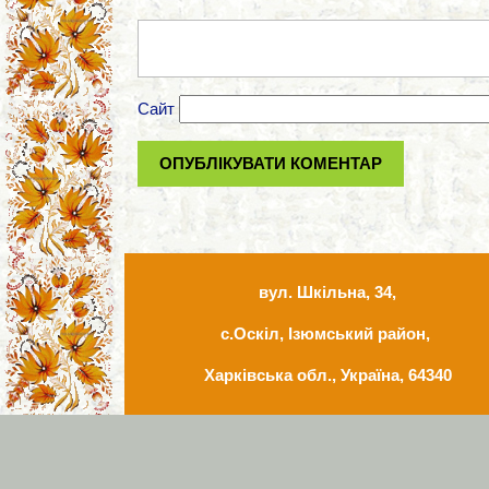
Сайт
вул. Шкільна, 34,
с.Оскіл, Ізюмський район,
Харківська обл., Україна, 64340
Комунальний заклад "Опорна школа 