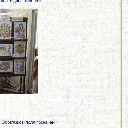
жна. Єдина. Вільна.»
.
Обов’язкові поля позначені
*