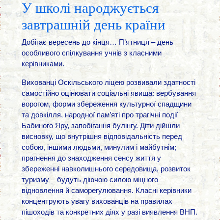
У школі народжується
завтрашній день країни
Добігає вересень до кінця… П’ятниця – день
особливого спілкування учнів з класними
керівниками.
Вихованці Оскільського ліцею розвивали здатності
самостійно оцінювати соціальні явища: вербування
ворогом, форми збереження культурної спадщини
та довкілля, народної пам’яті про трагічні події
Бабиного Яру, запобігання булінгу. Діти дійшли
висновку, що внутрішня відповідальність перед
собою, іншими людьми, минулим і майбутнім;
прагнення до знаходження сенсу життя у
збереженні навколишнього середовища, розвиток
туризму – будуть діючою силою міцного
відновлення й саморегулювання. Класні керівники
концентрують увагу вихованців на правилах
пішоходів та конкретних діях у разі виявлення ВНП.