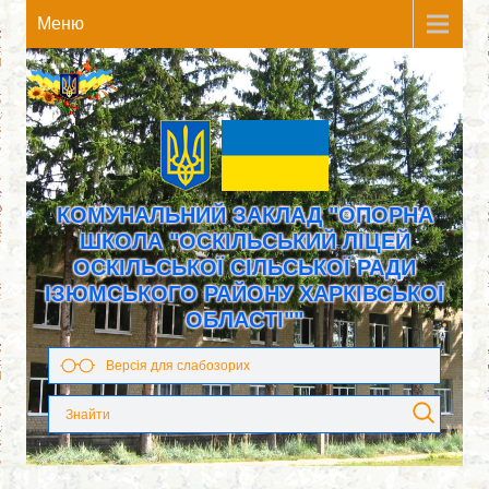
Meню
КОМУНАЛЬНИЙ ЗАКЛАД "ОПОРНА
ШКОЛА "ОСКІЛЬСЬКИЙ ЛІЦЕЙ
ОСКІЛЬСЬКОЇ СІЛЬСЬКОЇ РАДИ
ІЗЮМСЬКОГО РАЙОНУ ХАРКІВСЬКОЇ
ОБЛАСТІ""
Версія для слабозорих