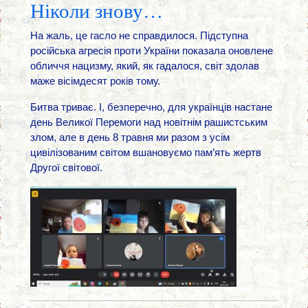
Ніколи знову…
На жаль, це гасло не справдилося. Підступна
російська агресія проти України показала оновлене
обличчя нацизму, який, як гадалося, світ здолав
маже вісімдесят років тому.
Битва триває. І, безперечно, для українців настане
день Великої Перемоги над новітнім рашистським
злом, але в день 8 травня ми разом з усім
цивілізованим світом вшановуємо пам’ять жертв
Другої світової.