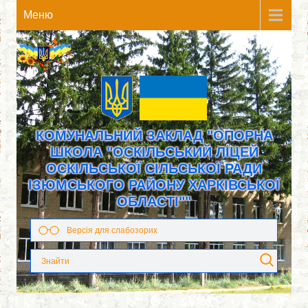
Meню
КОМУНАЛЬНИЙ ЗАКЛАД "ОПОРНА
ШКОЛА "ОСКІЛЬСЬКИЙ ЛІЦЕЙ
ОСКІЛЬСЬКОЇ СІЛЬСЬКОЇ РАДИ
ІЗЮМСЬКОГО РАЙОНУ ХАРКІВСЬКОЇ
ОБЛАСТІ""
Версія для слабозорих