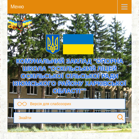
Meню
КОМУНАЛЬНИЙ ЗАКЛАД "ОПОРНА
ШКОЛА "ОСКІЛЬСЬКИЙ ЛІЦЕЙ
ОСКІЛЬСЬКОЇ СІЛЬСЬКОЇ РАДИ
ІЗЮМСЬКОГО РАЙОНУ ХАРКІВСЬКОЇ
ОБЛАСТІ""
Версія для слабозорих