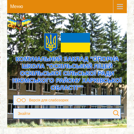
Meню
КОМУНАЛЬНИЙ ЗАКЛАД "ОПОРНА
ШКОЛА "ОСКІЛЬСЬКИЙ ЛІЦЕЙ
ОСКІЛЬСЬКОЇ СІЛЬСЬКОЇ РАДИ
ІЗЮМСЬКОГО РАЙОНУ ХАРКІВСЬКОЇ
ОБЛАСТІ""
Версія для слабозорих